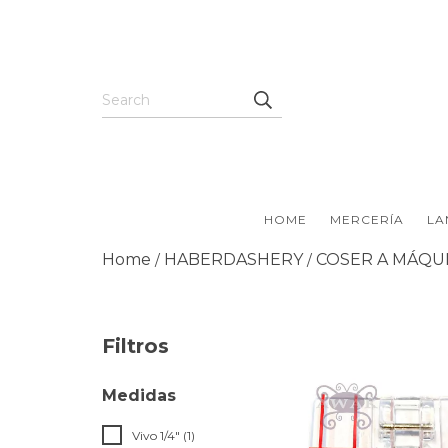
HOME
MERCERÍA
LA
Home
HABERDASHERY
COSER A MÁQU
/
/
Filtros
Medidas
Vivo 1/4" (1)