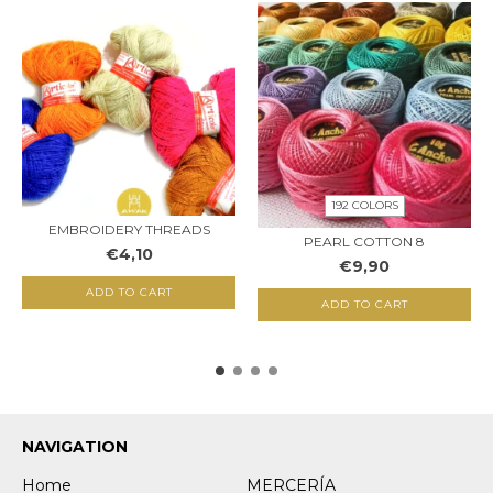
192 COLORS
EMBROIDERY THREADS
PEARL COTTON 8
€4,10
€9,90
ADD TO CART
NAVIGATION
Home
MERCERÍA