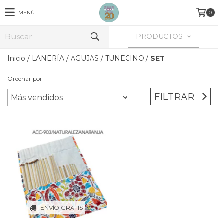
MENÚ
0
PRODUCTOS
Inicio
/
LANERÍA
/
AGUJAS
/
TUNECINO
/
SET
Ordenar por
FILTRAR
ENVÍO GRATIS