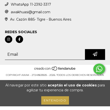
WhatsApp 11-2392-3317
awakhuasi@gmail.com
Av. Cazón 885- Tigre - Buenos Aires
REDES SOCIALES
COPYRIGHT AWAK - 27249633505 - 2026. TODOS LOS DERECHOS RESERVADOS.
DEFENSA DE LAS Y LOS CONSUMIDORES. PARA RECLAMOS
INGRESÁ ACÁ.
Al navegar por este sitio
aceptás el uso de cookies
para
BOTÓN DE ARREPENTIMIENTO
agilizar tu experiencia de compra.
ENTENDIDO