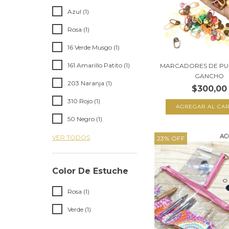
Azul (1)
Rosa (1)
16 Verde Musgo (1)
161 Amarillo Patito (1)
MARCADORES DE PU
GANCHO
203 Naranja (1)
$300,00
310 Rojo (1)
AGREGAR AL CAR
50 Negro (1)
VER TODOS
23
%
OFF
Color De Estuche
Rosa (1)
Verde (1)