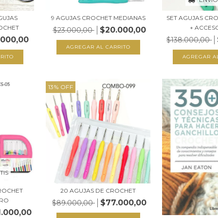
GUJAS
9 AGUJAS CROCHET MEDIANAS
SET AGUJAS CR
ROCHET
+ ACCESO
$20.000,00
$23.000,00
.000,00
$138.000,00
RITO
13
%
OFF
TIS
CROCHET
20 AGUJAS DE CROCHET
PRO
$77.000,00
$89.000,00
1.000,00