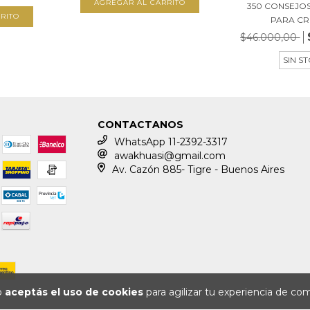
350 CONSEJOS
RITO
PARA C
$46.000,00
SIN S
CONTACTANOS
WhatsApp 11-2392-3317
awakhuasi@gmail.com
Av. Cazón 885- Tigre - Buenos Aires
io
aceptás el uso de cookies
para agilizar tu experiencia de co