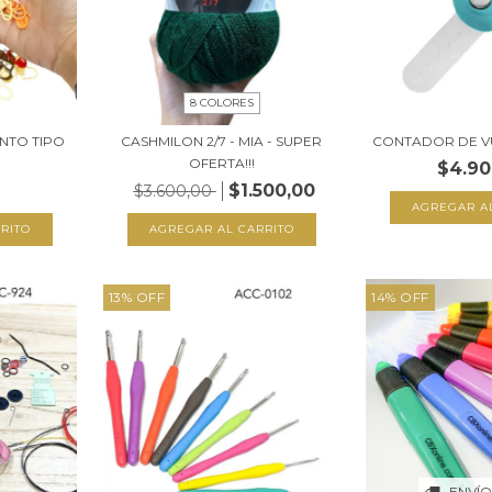
8 COLORES
NTO TIPO
CASHMILON 2/7 - MIA - SUPER
CONTADOR DE VU
OFERTA!!!
$4.90
$1.500,00
$3.600,00
RITO
AGREGAR AL CARRITO
13
%
OFF
14
%
OFF
ENVÍO