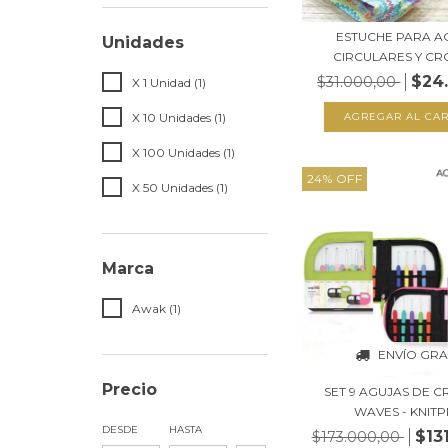
ESTUCHE PARA A
Unidades
CIRCULARES Y C
$24
$31.000,00
X 1 Unidad (1)
AGREGAR AL CAR
X 10 Unidades (1)
X 100 Unidades (1)
24
%
OFF
X 50 Unidades (1)
Marca
Awak (1)
ENVÍO GRA
Precio
SET 9 AGUJAS DE 
WAVES - KNIT
DESDE
HASTA
$13
$173.000,00