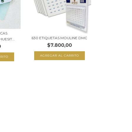
ICAS
630 ETIQUETAS MOULINE DMC
UESIT...
$7.800,00
0
RITO